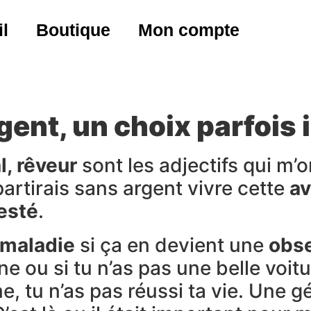
l
Boutique
Mon compte
rgent, un choix parfois
l, rêveur
sont les adjectifs qui m’
artirais sans argent vivre cette
av
esté
.
maladie
si ça en devient une
obs
ne ou si tu n’as pas une belle voit
, tu n’as pas réussi ta vie. Une g