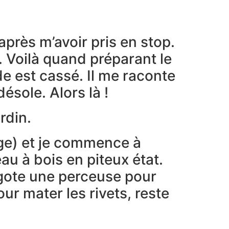
après m’avoir pris en stop.
e. Voilà quand préparant le
de est cassé. Il me raconte
ésole. Alors là !
rdin.
age) et je commence à
au à bois en piteux état.
dégote une perceuse pour
r mater les rivets, reste