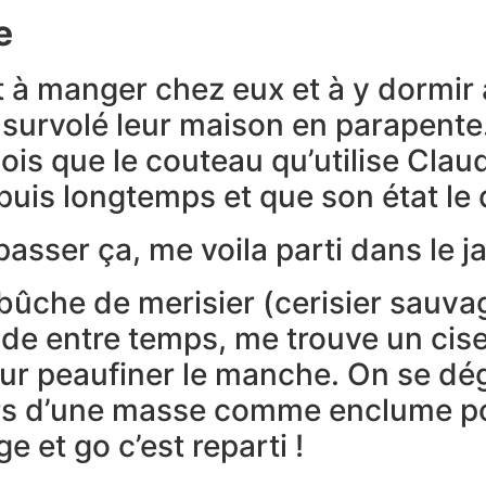
e
t à manger chez eux et à y dormir 
’ai survolé leur maison en parapent
ois que le couteau qu’utilise Clau
epuis longtemps et que son état le d
asser ça, me voila parti dans le ja
bûche de merisier (cerisier sauv
ude entre temps, me trouve un cise
e pour peaufiner le manche. On se 
sers d’une masse comme enclume pou
 et go c’est reparti !