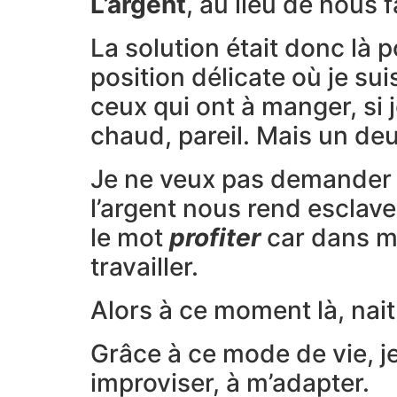
L’argent
, au lieu de nous f
La solution était donc là 
position délicate où je sui
ceux qui ont à manger, si j
chaud, pareil. Mais un de
Je ne veux pas demander la
l’argent nous rend esclave 
le mot
profiter
car dans m
travailler.
Alors à ce moment là, nai
Grâce à ce mode de vie, j
improviser, à m’adapter.