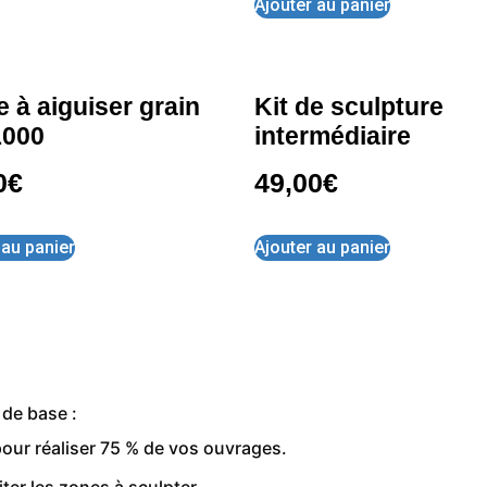
Ajouter au panier
e à aiguiser grain
Kit de sculpture
1000
intermédiaire
0
€
49,00
€
 au panier
Ajouter au panier
 de base :
 pour réaliser 75 % de vos ouvrages.
iter les zones à sculpter.