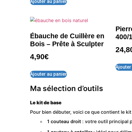
Ajouter au panier
Pierr
Ébauche de Cuillère en
400/
Bois – Prête à Sculpter
24,8
4,90
€
Ajouter
Ajouter au panier
Ma sélection d’outils
Le kit de base
Pour bien débuter, voici ce que contient le kit
1 couteau droit
: votre outil principal
1 couteau à entailler
: idéal pour délim