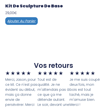
Kit De Sculpture De Base
29,00
€
Ajouter Au Panier
Vos retours
★
★
★
★
★
★
★
★
★
★
★
★
★
★
★
Merci, Jason, pour
Tout est de
Je me suis coupé
ce kit. Ce n'est pas
qualité. Je ne
deux fois, mon
évident au début,
m'attendais pas à
bois est tout
mais ça donne
ce que ça me
taché, mais je
envie de
détende autant.
m'amuse bien.
persévérer. Merci
Le soir, devant une
Merci !