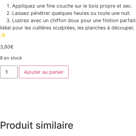
Appliquez une fine couche sur le bois propre et sec.
Laissez pénétrer quelques heures ou toute une nuit.
Lustrez avec un chiffon doux pour une finition parfait
Idéal pour les cuillères sculptées, les planches à découper,
✨
3,80
€
8 en stock
quantité
Ajouter au panier
de
Baume
de
Protection
Naturel
–
Huile
&
Cire
d’Abeille
Produit similaire